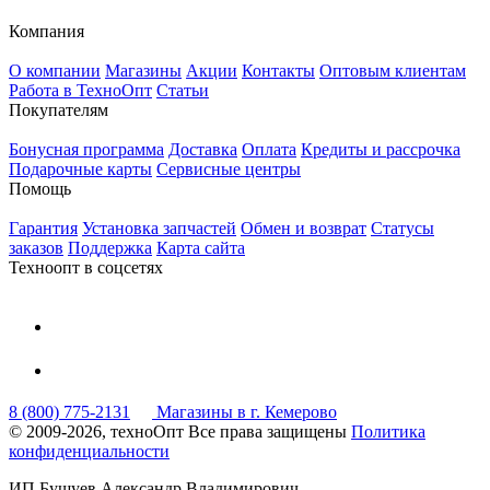
Компания
О компании
Магазины
Акции
Контакты
Оптовым клиентам
Работа в ТехноОпт
Статьи
Покупателям
Бонусная программа
Доставка
Оплата
Кредиты и рассрочка
Подарочные карты
Сервисные центры
Помощь
Гарантия
Установка запчастей
Обмен и возврат
Статусы
заказов
Поддержка
Карта сайта
Техноопт в соцсетях
8 (800) 775-2131
Магазины в г. Кемерово
© 2009-2026, техноОпт
Все права защищены
Политика
конфиденциальности
ИП Бушуев Александр Владимирович