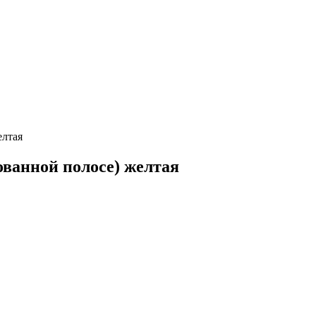
елтая
ованной полосе) желтая