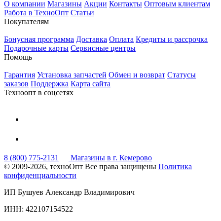
О компании
Магазины
Акции
Контакты
Оптовым клиентам
Работа в ТехноОпт
Статьи
Покупателям
Бонусная программа
Доставка
Оплата
Кредиты и рассрочка
Подарочные карты
Сервисные центры
Помощь
Гарантия
Установка запчастей
Обмен и возврат
Статусы
заказов
Поддержка
Карта сайта
Техноопт в соцсетях
8 (800) 775-2131
Магазины в г. Кемерово
© 2009-2026, техноОпт
Все права защищены
Политика
конфиденциальности
ИП Бушуев Александр Владимирович
ИНН: 422107154522