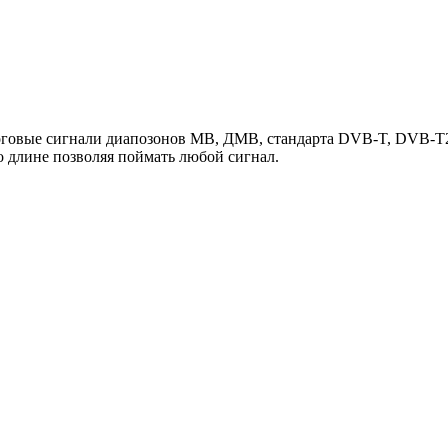
овые сигнали диапозонов МВ, ДМВ, стандарта DVB-T, DVB-T2. Д
о длине позволяя поймать любой сигнал.