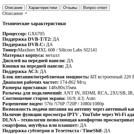
Описание
Характеристики
Отзывы
Вопрос-ответ
Описание
Технические характеристики
Процессор:
GX6705
Поддержка DVB-T/T2:
ДА
Поддержка DVB-C:
ДА
Тюнер:
Maxliner MXL 608 / Silicon Labs SI2141
Материал корпуса:
металл
Дисплей на передней панели:
ДА
Кнопки на передней панели:
ДА
Поддержка АС3:
ДА
Блок питания/потребляемая мощность:
БП встроенный 220 
Диапазон рабочих частот:
174-862 Mгц
Размеры приставки:
148х80х35мм.
Разъемы для подключений:
ANT IN, HDMI, RCA, 2ХUSB, IR
Соотношение сторон экрана:
16:9; 4:3; Auto
Разрешение видео:
576i /576P /720P / 1080i/1080р
Возможность подачи питания на антенну через антенный ка
Наличие функции просмотра IPTV , YouTube через Wi-Fi ад
DLNA – технология позволяющая комфортно просматривать в
смартфона, ноутбука или планшет:
ДА
Поддержка субтитров и Телетекста / TimeShif:
ДА