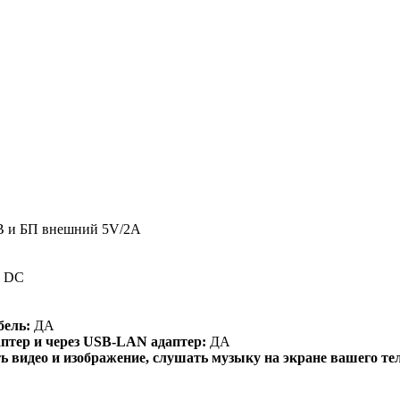
В и БП внешний 5V/2A
, DC
бель:
ДА
аптер и через USB-LAN адаптер:
ДА
идео и изображение, слушать музыку на экране вашего теле