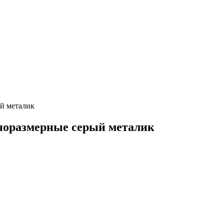
й металик
лноразмерные серый металик