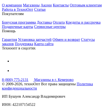
О компании
Магазины
Акции
Контакты
Оптовым клиентам
Работа в ТехноОпт
Статьи
Покупателям
Бонусная программа
Доставка
Оплата
Кредиты и рассрочка
Подарочные карты
Сервисные центры
Помощь
Гарантия
Установка запчастей
Обмен и возврат
Статусы
заказов
Поддержка
Карта сайта
Техноопт в соцсетях
8 (800) 775-2131
Магазины в г. Кемерово
© 2009-2026, техноОпт
Все права защищены
Политика
конфиденциальности
ИП Бушуев Александр Владимирович
ИНН: 422107154522