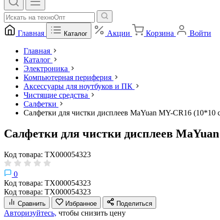
Главная
Акции
Корзина
Войти
Каталог
Главная
Каталог
Электроника
Компьютерная периферия
Аксессуары для ноутбуков и ПК
Чистящие средства
Салфетки
Салфетки для чистки дисплеев MaYuan MY-CR16 (10*10 см
Салфетки для чистки дисплеев MaYuan M
Код товара: ТХ000054323
0
Код товара: ТХ000054323
Код товара: ТХ000054323
Сравнить
Избранное
Поделиться
Авторизуйтесь,
чтобы снизить цену