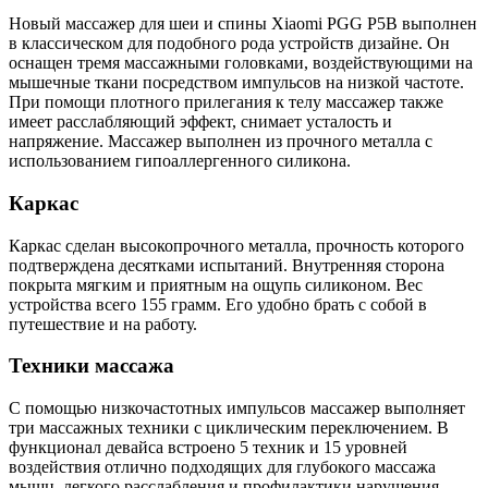
Новый массажер для шеи и спины Xiaomi PGG P5B выполнен
в классическом для подобного рода устройств дизайне. Он
оснащен тремя массажными головками, воздействующими на
мышечные ткани посредством импульсов на низкой частоте.
При помощи плотного прилегания к телу массажер также
имеет расслабляющий эффект, снимает усталость и
напряжение. Массажер выполнен из прочного металла с
использованием гипоаллергенного силикона.
Каркас
Каркас сделан высокопрочного металла, прочность которого
подтверждена десятками испытаний. Внутренняя сторона
покрыта мягким и приятным на ощупь силиконом. Вес
устройства всего 155 грамм. Его удобно брать с собой в
путешествие и на работу.
Техники массажа
С помощью низкочастотных импульсов массажер выполняет
три массажных техники с циклическим переключением. В
функционал девайса встроено 5 техник и 15 уровней
воздействия отлично подходящих для глубокого массажа
мышц, легкого расслабления и профилактики нарушения