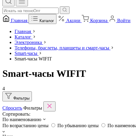
Главная
Акции
Корзина
Войти
Каталог
Главная
Каталог
Электроника
Телефоны, браслеты, планшеты и смарт-часы
Smart-часы
Smart-часы WIFIT
Smart-часы WIFIT
4
Фильтры
Сбросить
Фильтры
Сортировать:
По наименованию
По возрастанию цены
По убыванию цены
По наимено