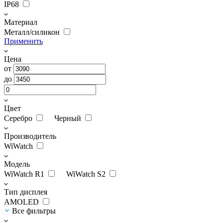
IP68
Материал
Металл/силикон
Применить
Цена
от
до
Цвет
Серебро
Черный
Производитель
WiWatch
Модель
WiWatch R1
WiWatch S2
Тип дисплея
AMOLED
Все фильтры