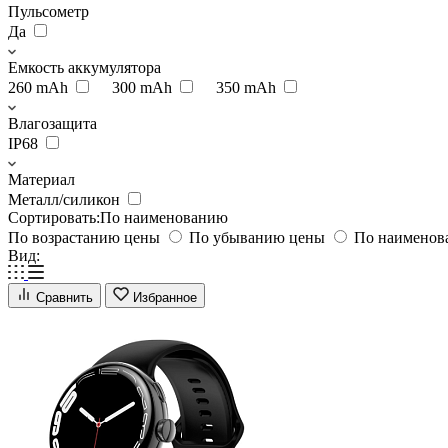
Пульсометр
Да
Емкость аккумулятора
260 mAh
300 mAh
350 mAh
Влагозащита
IP68
Материал
Металл/силикон
Сортировать:
По наименованию
По возрастанию цены
По убыванию цены
По наимено
Вид:
Сравнить
Избранное