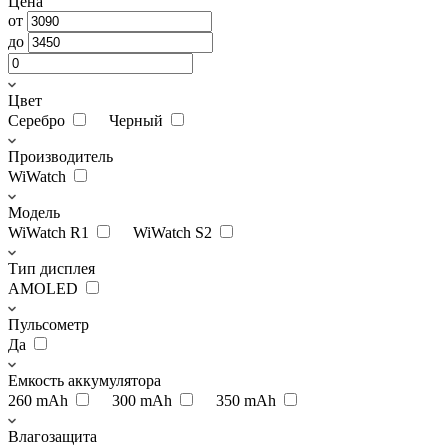
Цена
от
до
Цвет
Серебро
Черный
Производитель
WiWatch
Модель
WiWatch R1
WiWatch S2
Тип дисплея
AMOLED
Пульсометр
Да
Емкость аккумулятора
260 mAh
300 mAh
350 mAh
Влагозащита