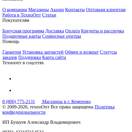
О компании
Магазины
Акции
Контакты
Оптовым клиентам
Работа в ТехноОпт
Статьи
Покупателям
Бонусная программа
Доставка
Оплата
Кредиты и рассрочка
Подарочные карты
Сервисные центры
Помощь
Гарантия
Установка запчастей
Обмен и возврат
Статусы
заказов
Поддержка
Карта сайта
Техноопт в соцсетях
8 (800) 775-2131
Магазины в г. Кемерово
© 2009-2026, техноОпт
Все права защищены
Политика
конфиденциальности
ИП Бушуев Александр Владимирович