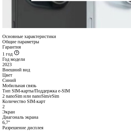
Основные характеристики
Общие параметры
Гарантия
1 год
Год модели
2023
Внешний вид
Цвет
Синий
Мобильная связь
Тип SIM-карты/Поддержка e-SIM
2 nanoSim или nanoSim/eSim
Количество SIM-карт
2
Экран
Диагональ экрана
6,7"
Разрешение дисплея