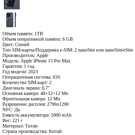
Объем памяти:
1TB
Объем оперативной памяти:
6 GB
Цвет:
Синий
Тип SIM-карты/Поддержка e-SIM:
2 nanoSim или nanoSim/eSim
Производитель:
Apple
Модель:
Apple iPhone 15 Pro Max
Гарантия:
1 год
Год модели:
2023
Операционная система:
iOS
Количество SIM-карт:
2
Диагональ экрана:
6,7"
Основная камера:
48+12+12 Мп
Фронтальная камера:
12 Мп
Разрешение дисплея:
2796x1290
NFC:
Да
Емкость аккумулятора:
5000 mAh
Вес:
221 г
Материал:
Титан
Страна производства:
Китай