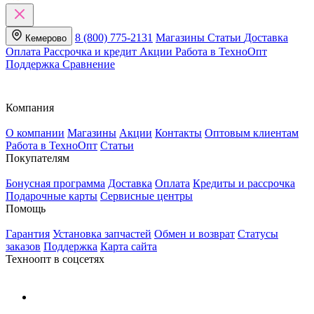
8 (800) 775-2131
Магазины
Статьи
Доставка
Кемерово
Оплата
Рассрочка и кредит
Акции
Работа в ТехноОпт
Поддержка
Сравнение
Компания
О компании
Магазины
Акции
Контакты
Оптовым клиентам
Работа в ТехноОпт
Статьи
Покупателям
Бонусная программа
Доставка
Оплата
Кредиты и рассрочка
Подарочные карты
Сервисные центры
Помощь
Гарантия
Установка запчастей
Обмен и возврат
Статусы
заказов
Поддержка
Карта сайта
Техноопт в соцсетях