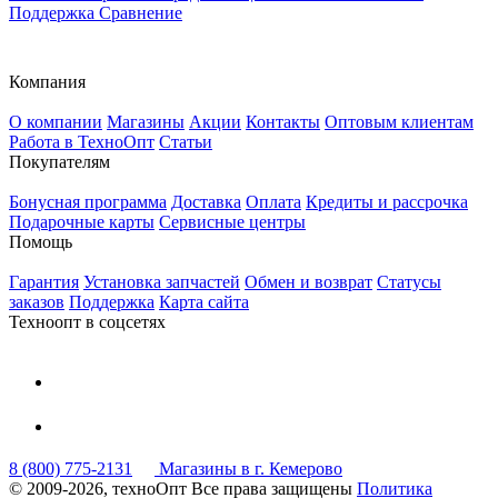
Поддержка
Сравнение
Компания
О компании
Магазины
Акции
Контакты
Оптовым клиентам
Работа в ТехноОпт
Статьи
Покупателям
Бонусная программа
Доставка
Оплата
Кредиты и рассрочка
Подарочные карты
Сервисные центры
Помощь
Гарантия
Установка запчастей
Обмен и возврат
Статусы
заказов
Поддержка
Карта сайта
Техноопт в соцсетях
8 (800) 775-2131
Магазины в г. Кемерово
© 2009-2026, техноОпт
Все права защищены
Политика