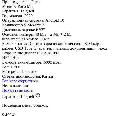
Производитель:
Poco
Модель:
Poco M3
Гарантия:
14 дней
Год модели:
2020
Операционная система:
Android 10
Количество SIM-карт:
2
Диагональ экрана:
6.53"
Основная камера:
48 Мп + 2 Мп + 2 Мп
Фронтальная камера:
8 Мп
Комплектация:
Скрепка для извлечения слота SIM-карт,
кабель USB Type-C, адаптер питания, документация, чехол
Разрешение дисплея:
2340x1080
NFC:
Нет
Емкость аккумулятора:
6000 mAh
Вес:
198 г
Материал:
Пластик
Страна производства:
Китай
Все характеристики
Нет в наличии
Показать аналоги
Гарантия:
14 дней
Последняя цена продажи:
9 490 ₽