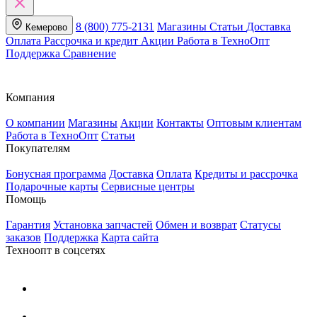
8 (800) 775-2131
Магазины
Статьи
Доставка
Кемерово
Оплата
Рассрочка и кредит
Акции
Работа в ТехноОпт
Поддержка
Сравнение
Компания
О компании
Магазины
Акции
Контакты
Оптовым клиентам
Работа в ТехноОпт
Статьи
Покупателям
Бонусная программа
Доставка
Оплата
Кредиты и рассрочка
Подарочные карты
Сервисные центры
Помощь
Гарантия
Установка запчастей
Обмен и возврат
Статусы
заказов
Поддержка
Карта сайта
Техноопт в соцсетях