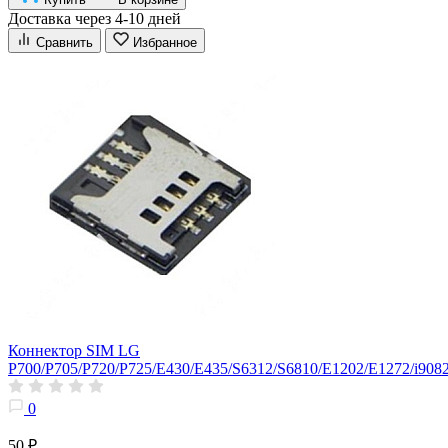
Доставка через 4-10 дней
Сравнить
Избранное
Коннектор SIM LG
P700/P705/P720/P725/E430/E435/S6312/S6810/E1202/E1272/i908
0
50 ₽