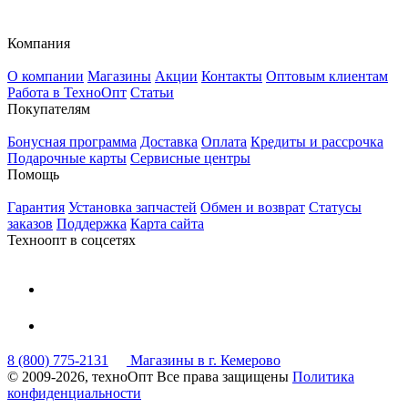
Компания
О компании
Магазины
Акции
Контакты
Оптовым клиентам
Работа в ТехноОпт
Статьи
Покупателям
Бонусная программа
Доставка
Оплата
Кредиты и рассрочка
Подарочные карты
Сервисные центры
Помощь
Гарантия
Установка запчастей
Обмен и возврат
Статусы
заказов
Поддержка
Карта сайта
Техноопт в соцсетях
8 (800) 775-2131
Магазины в г. Кемерово
© 2009-2026, техноОпт
Все права защищены
Политика
конфиденциальности