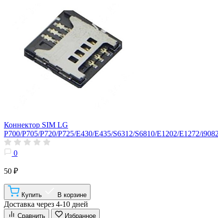
Коннектор SIM LG
P700/P705/P720/P725/E430/E435/S6312/S6810/E1202/E1272/i908
0
50 ₽
Купить
В корзине
Доставка через 4-10 дней
Сравнить
Избранное