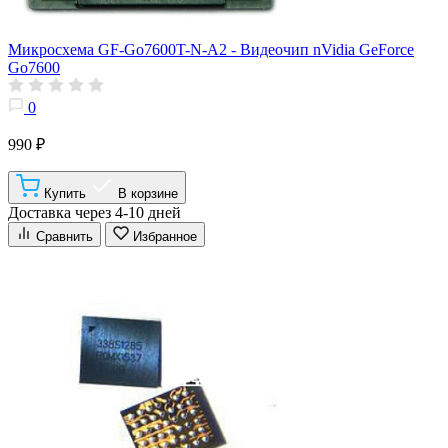
Микросхема GF-Go7600T-N-A2 - Видеочип nVidia GeForce
Go7600
0
990 ₽
Купить
В корзине
Доставка через 4-10 дней
Сравнить
Избранное