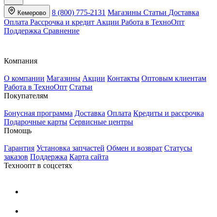
8 (800) 775-2131
Магазины
Статьи
Доставка
Кемерово
Оплата
Рассрочка и кредит
Акции
Работа в ТехноОпт
Поддержка
Сравнение
Компания
О компании
Магазины
Акции
Контакты
Оптовым клиентам
Работа в ТехноОпт
Статьи
Покупателям
Бонусная программа
Доставка
Оплата
Кредиты и рассрочка
Подарочные карты
Сервисные центры
Помощь
Гарантия
Установка запчастей
Обмен и возврат
Статусы
заказов
Поддержка
Карта сайта
Техноопт в соцсетях