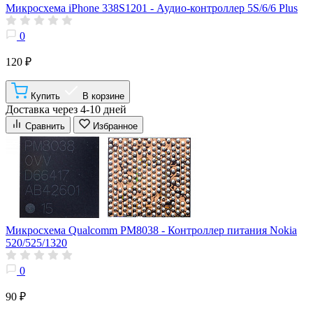
Микросхема iPhone 338S1201 - Аудио-контроллер 5S/6/6 Plus
0
120 ₽
Купить
В корзине
Доставка через 4-10 дней
Сравнить
Избранное
Микросхема Qualcomm PM8038 - Контроллер питания Nokia
520/525/1320
0
90 ₽