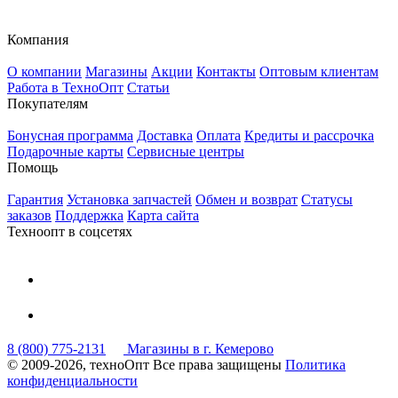
Компания
О компании
Магазины
Акции
Контакты
Оптовым клиентам
Работа в ТехноОпт
Статьи
Покупателям
Бонусная программа
Доставка
Оплата
Кредиты и рассрочка
Подарочные карты
Сервисные центры
Помощь
Гарантия
Установка запчастей
Обмен и возврат
Статусы
заказов
Поддержка
Карта сайта
Техноопт в соцсетях
8 (800) 775-2131
Магазины в г. Кемерово
© 2009-2026, техноОпт
Все права защищены
Политика
конфиденциальности