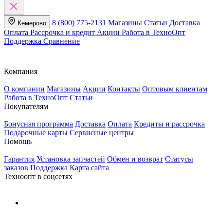
8 (800) 775-2131
Магазины
Статьи
Доставка
Кемерово
Оплата
Рассрочка и кредит
Акции
Работа в ТехноОпт
Поддержка
Сравнение
Компания
О компании
Магазины
Акции
Контакты
Оптовым клиентам
Работа в ТехноОпт
Статьи
Покупателям
Бонусная программа
Доставка
Оплата
Кредиты и рассрочка
Подарочные карты
Сервисные центры
Помощь
Гарантия
Установка запчастей
Обмен и возврат
Статусы
заказов
Поддержка
Карта сайта
Техноопт в соцсетях