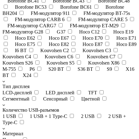
Borofone BC41
Borofone BC43
Borofone BC48
Borofone BC53
Borofone BC61
Borofone
BH204
FM-модулятор 911
FM-модулятор BT-75s
FM-модулятор CARB 6
FM-модулятор CARE 5
FM-модулятор CARG7
FM-модулятор ET-M29
FM-модулятор G28
G37
Hoco C12
Hoco E19
Hoco E62
Hoco E67
Hoco E70
Hoco E71
Hoco E75
Hoco E82
Hoco E87
Hoco E89
I6 BT
Kouvolsen C2
Kouvolsen C3
Kouvolsen C4
Kouvolsen C6
Kouvolsen C7
Kouvolsen S26
Kouvolsen S5
Kouvolsen X86
M-755
P6
S20 BT
S36 BT
S9
X16
BT
X24
Тип дисплея
LCD-дисплей
LED дисплей
TFT
Сегментный
Сенсорный
Цветной
Количество USB-разъемов
1 USB
1 USB + 1 Type-C
2 USB
2 USB +
Type-C
Материал