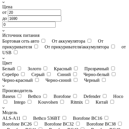
Цена
от
до
Источник питания
Бортовая сеть авто
От аккумулятора
От
прикуривателя
От прикуривателя/аккумулятора
от
USB
Цвет
Белый
Золото
Красный
Прозрачный
Серебро
Серый
Синий
Черно-белый
Черно-красный
Черно-синий
Черный
Производитель
Baseus
Bethco
Borofone
Defender
Hoco
Intego
Kouvolsen
Ritmix
Китай
Модель
ALS-A11
Bethco 536BT
Borofone BC16
Borofone BC26
Borofone BC32
Borofone BC38