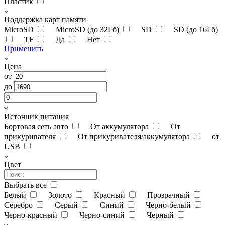
Пластик
Поддержка карт памяти
MicroSD
MicroSD (до 32Гб)
SD
SD (до 16Гб)
TF
Да
Нет
Применить
Цена
от
до
Источник питания
Бортовая сеть авто
От аккумулятора
От
прикуривателя
От прикуривателя/аккумулятора
от
USB
Цвет
Выбрать все
Белый
Золото
Красный
Прозрачный
Серебро
Серый
Синий
Черно-белый
Черно-красный
Черно-синий
Черный