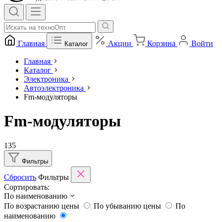
Главная
Акции
Корзина
Войти
Каталог
Главная
Каталог
Электроника
Автоэлектроника
Fm-модуляторы
Fm-модуляторы
135
Фильтры
Сбросить
Фильтры
Сортировать:
По наименованию
По возрастанию цены
По убыванию цены
По
наименованию