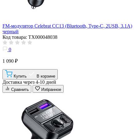
FM-модулятор Celebrat CC13 (Bluetooth, Type-C, 2USB, 3.1A)
черный
Код товара: ТХ000048038
0
1 090 ₽
Купить
В корзине
Доставка через 4-10 дней
Сравнить
Избранное