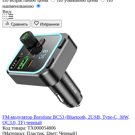
По возрастанию цены
По убыванию цены
По
наименованию
Вид:
Сравнить
Избранное
FM-модулятор Borofone BC53 (Bluetooth, 2USB, Type-C, 30W,
QC3.0, TF) черный
Код товара: ТХ000054806
[Материал: Пластик, Цвет: Черный]