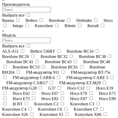
Производитель
Выбрать все
Baseus
Bethco
Borofone
Defender
Hoco
Intego
Kouvolsen
Ritmix
Китай
Модель
Выбрать все
ALS-A11
Bethco 536BT
Borofone BC16
Borofone BC26
Borofone BC32
Borofone BC38
Borofone BC41
Borofone BC43
Borofone BC48
Borofone BC53
Borofone BC61
Borofone
BH204
FM-модулятор 911
FM-модулятор BT-75s
FM-модулятор CARB 6
FM-модулятор CARE 5
FM-модулятор CARG7
FM-модулятор ET-M29
FM-модулятор G28
G37
Hoco C12
Hoco E19
Hoco E62
Hoco E67
Hoco E70
Hoco E71
Hoco E75
Hoco E82
Hoco E87
Hoco E89
I6 BT
Kouvolsen C2
Kouvolsen C3
Kouvolsen C4
Kouvolsen C6
Kouvolsen C7
Kouvolsen S26
Kouvolsen S5
Kouvolsen X86