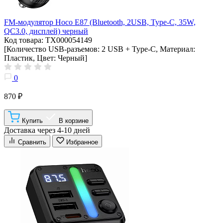
FM-модулятор Hoco E87 (Bluetooth, 2USB, Type-C, 35W,
QC3.0, дисплей) черный
Код товара: ТХ000054149
[Количество USB-разъемов: 2 USB + Type-C, Материал:
Пластик, Цвет: Черный]
0
870 ₽
Купить
В корзине
Доставка через 4-10 дней
Сравнить
Избранное