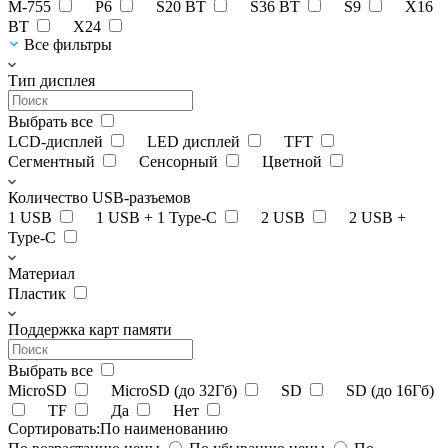
M-755
P6
S20 BT
S36 BT
S9
X16
BT
X24
Все фильтры
Тип дисплея
Выбрать все
LCD-дисплей
LED дисплей
TFT
Сегментный
Сенсорный
Цветной
Количество USB-разъемов
1 USB
1 USB + 1 Type-C
2 USB
2 USB +
Type-C
Материал
Пластик
Поддержка карт памяти
Выбрать все
MicroSD
MicroSD (до 32Гб)
SD
SD (до 16Гб)
TF
Да
Нет
Сортировать:
По наименованию