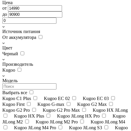
Цена
от
до
Источник питания
От аккумулятора
Цвет
Черный
Производитель
Kugoo
Модель
Выбрать все
Kugoo C1 Plus
Kugoo EC 02
Kugoo EC 03
Kugoo First
Kugoo G-max
Kugoo G2 Max
Kugoo G2 Pro
Kugoo G2 Pro Max
Kugoo HX JiLong
Kugoo HX Plus
Kugoo JiLong HX Pro
Kugoo
JiLong M2
Kugoo JiLong M2 Pro
Kugoo JiLong M4
Kugoo JiLong M4 Pro
Kugoo JiLong S3
Kugoo