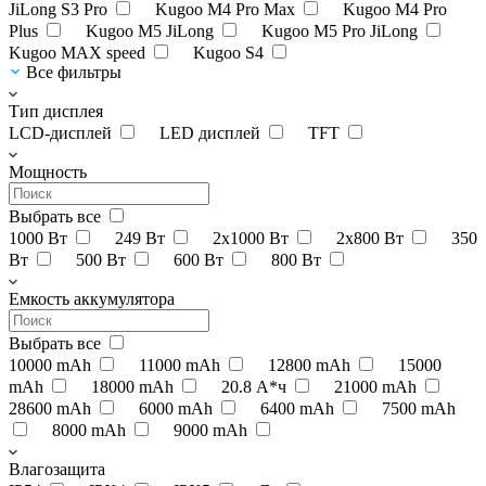
JiLong S3 Pro
Kugoo M4 Pro Max
Kugoo M4 Pro
Plus
Kugoo M5 JiLong
Kugoo M5 Pro JiLong
Kugoo MAX speed
Kugoo S4
Все фильтры
Тип дисплея
LCD-дисплей
LED дисплей
TFT
Мощность
Выбрать все
1000 Вт
249 Вт
2x1000 Вт
2х800 Вт
350
Вт
500 Вт
600 Вт
800 Вт
Емкость аккумулятора
Выбрать все
10000 mAh
11000 mAh
12800 mAh
15000
mAh
18000 mAh
20.8 А*ч
21000 mAh
28600 mAh
6000 mAh
6400 mAh
7500 mAh
8000 mAh
9000 mAh
Влагозащита