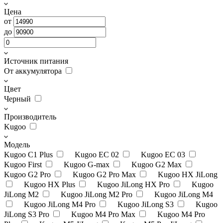
Цена
от
до
Источник питания
От аккумулятора
Цвет
Черный
Производитель
Kugoo
Модель
Kugoo C1 Plus
Kugoo EC 02
Kugoo EC 03
Kugoo First
Kugoo G-max
Kugoo G2 Max
Kugoo G2 Pro
Kugoo G2 Pro Max
Kugoo HX JiLong
Kugoo HX Plus
Kugoo JiLong HX Pro
Kugoo
JiLong M2
Kugoo JiLong M2 Pro
Kugoo JiLong M4
Kugoo JiLong M4 Pro
Kugoo JiLong S3
Kugoo
JiLong S3 Pro
Kugoo M4 Pro Max
Kugoo M4 Pro