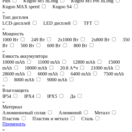
Plus
Kugoo M5 JiLong
Kugoo M5 Pro JiLong
Kugoo MAX speed
Kugoo S4
Тип дисплея
LCD-дисплей
LED дисплей
TFT
Мощность
1000 Вт
249 Вт
2x1000 Вт
2х800 Вт
350
Вт
500 Вт
600 Вт
800 Вт
Емкость аккумулятора
10000 mAh
11000 mAh
12800 mAh
15000
mAh
18000 mAh
20.8 А*ч
21000 mAh
28600 mAh
6000 mAh
6400 mAh
7500 mAh
8000 mAh
9000 mAh
Влагозащита
IP54
IPX4
IPX5
Да
Материал
Алюминиевый сплав
Алюминий
Металл
Пластик
Пластик и металл
Сталь
Применить