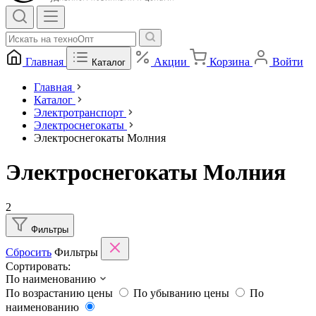
Главная
Акции
Корзина
Войти
Каталог
Главная
Каталог
Электротранспорт
Электроснегокаты
Электроснегокаты Молния
Электроснегокаты Молния
2
Фильтры
Сбросить
Фильтры
Сортировать:
По наименованию
По возрастанию цены
По убыванию цены
По
наименованию