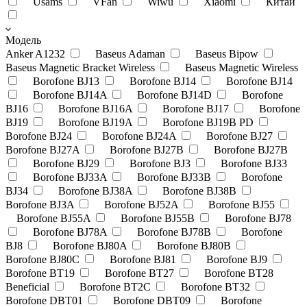
Usams
VFan
Wiwu
Xiaomi
Китай
Модель
Anker A1232
Baseus Adaman
Baseus Bipow
Baseus Magnetic Bracket Wireless
Baseus Magnetic Wireless
Borofone BJ13
Borofone BJ14
Borofone BJ14
Borofone BJ14A
Borofone BJ14D
Borofone
BJ16
Borofone BJ16A
Borofone BJ17
Borofone
BJ19
Borofone BJ19A
Borofone BJ19B PD
Borofone BJ24
Borofone BJ24A
Borofone BJ27
Borofone BJ27A
Borofone BJ27B
Borofone BJ27B
Borofone BJ29
Borofone BJ3
Borofone BJ33
Borofone BJ33A
Borofone BJ33B
Borofone
BJ34
Borofone BJ38A
Borofone BJ38B
Borofone BJ3A
Borofone BJ52A
Borofone BJ55
Borofone BJ55A
Borofone BJ55B
Borofone BJ78
Borofone BJ78A
Borofone BJ78B
Borofone
BJ8
Borofone BJ80A
Borofone BJ80B
Borofone BJ80C
Borofone BJ81
Borofone BJ9
Borofone BT19
Borofone BT27
Borofone BT28
Beneficial
Borofone BT2C
Borofone BT32
Borofone DBT01
Borofone DBT09
Borofone