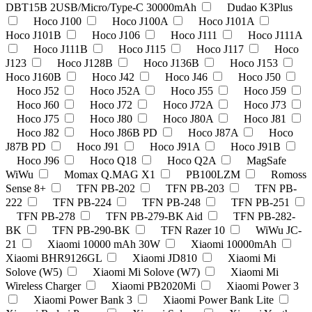
DBT15B 2USB/Micro/Type-C 30000mAh
Dudao K3Plus
Hoco J100
Hoco J100A
Hoco J101A
Hoco J101B
Hoco J106
Hoco J111
Hoco J111A
Hoco J111B
Hoco J115
Hoco J117
Hoco
J123
Hoco J128B
Hoco J136B
Hoco J153
Hoco J160B
Hoco J42
Hoco J46
Hoco J50
Hoco J52
Hoco J52A
Hoco J55
Hoco J59
Hoco J60
Hoco J72
Hoco J72A
Hoco J73
Hoco J75
Hoco J80
Hoco J80A
Hoco J81
Hoco J82
Hoco J86B PD
Hoco J87A
Hoco
J87B PD
Hoco J91
Hoco J91A
Hoco J91B
Hoco J96
Hoco Q18
Hoco Q2A
MagSafe
WiWu
Momax Q.MAG X1
PB100LZM
Romoss
Sense 8+
TFN PB-202
TFN PB-203
TFN PB-
222
TFN PB-224
TFN PB-248
TFN PB-251
TFN PB-278
TFN PB-279-BK Aid
TFN PB-282-
BK
TFN PB-290-BK
TFN Razer 10
WiWu JC-
21
Xiaomi 10000 mAh 30W
Xiaomi 10000mAh
Xiaomi BHR9126GL
Xiaomi JD810
Xiaomi Mi
Solove (W5)
Xiaomi Mi Solove (W7)
Xiaomi Mi
Wireless Charger
Xiaomi PB2020Mi
Xiaomi Power 3
Xiaomi Power Bank 3
Xiaomi Power Bank Lite