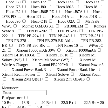
Hoco J60
Hoco J72
Hoco J72A
Hoco J73
Hoco J75
Hoco J80
Hoco J80A
Hoco J81
Hoco J82
Hoco J86B PD
Hoco J87A
Hoco
J87B PD
Hoco J91
Hoco J91A
Hoco J91B
Hoco J96
Hoco Q18
Hoco Q2A
MagSafe
WiWu
Momax Q.MAG X1
PB100LZM
Romoss
Sense 8+
TFN PB-202
TFN PB-203
TFN PB-
222
TFN PB-224
TFN PB-248
TFN PB-251
TFN PB-278
TFN PB-279-BK Aid
TFN PB-282-
BK
TFN PB-290-BK
TFN Razer 10
WiWu JC-
21
Xiaomi 10000 mAh 30W
Xiaomi 10000mAh
Xiaomi BHR9126GL
Xiaomi JD810
Xiaomi Mi
Solove (W5)
Xiaomi Mi Solove (W7)
Xiaomi Mi
Wireless Charger
Xiaomi PB2020Mi
Xiaomi Power 3
Xiaomi Power Bank 3
Xiaomi Power Bank Lite
Xiaomi Redmi Power
Xiaomi Solove
Xiaomi Youth
Xiaomi ZMI QB817
Xiaomi Zmi QB910
Мощность
Выбрать все
10 Вт
18 Вт
20 Вт
22,5 Вт
22,5 Вт + 20
Вт
33 Вт
5 Вт