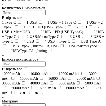
Количество USB-разъемов
Выбрать все
1 Type-C
1 USB
1 USB + 1 Type-C
1 USB + 2
Type-C
1 USB + PD (USB Type-C)
2 USB
2
USB + MicroUSB
2 USB + PD (USB Type-C)
2 USB
+ Type-C
2 USB/Micro/Type-C
3 USB
3 USB +
Type-C
4 USB
4 USB + Type-C
USB Type-A
USB Type-C, microUSB, USB
USB/Micro/Type-C
USB/Type-C/Lightning
Емкость аккумулятора
Выбрать все
10000 mAh
10400 mAh
12000 mAh
13000
mAh
15000 mAh
16000 mAh
20000 mAh
30000 mAh
40000 mAh
5000 mAh
5000 mAh
50000 mAh
6000 mAh
60000 mAh
8000
mAh
яяя
яяя
Материал