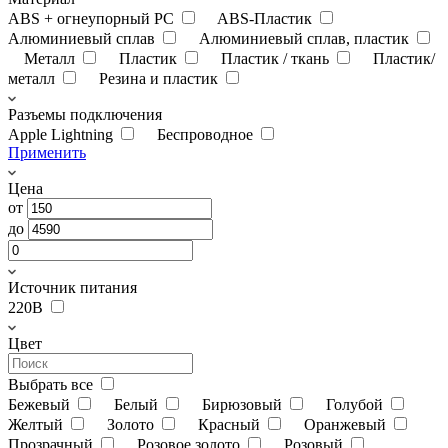
ABS + огнеупорный PC
ABS-Пластик
Алюминиевый сплав
Алюминиевый сплав, пластик
Металл
Пластик
Пластик / ткань
Пластик/
металл
Резина и пластик
Разъемы подключения
Apple Lightning
Беспроводное
Применить
Цена
от
до
Источник питания
220В
Цвет
Выбрать все
Бежевый
Белый
Бирюзовый
Голубой
Желтый
Золото
Красный
Оранжевый
Прозрачный
Розовое золото
Розовый