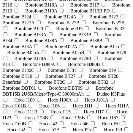
BJ16
Borofone BJ16A
Borofone BJ17
Borofone
BJ19
Borofone BJ19A
Borofone BJ19B PD
Borofone BJ24
Borofone BJ24A
Borofone BJ27
Borofone BJ27A
Borofone BJ27B
Borofone BJ27B
Borofone BJ29
Borofone BJ3
Borofone BJ33
Borofone BJ33A
Borofone BJ33B
Borofone
BJ34
Borofone BJ38A
Borofone BJ38B
Borofone BJ3A
Borofone BJ52A
Borofone BJ55
Borofone BJ55A
Borofone BJ55B
Borofone BJ78
Borofone BJ78A
Borofone BJ78B
Borofone
BJ8
Borofone BJ80A
Borofone BJ80B
Borofone BJ80C
Borofone BJ81
Borofone BJ9
Borofone BT19
Borofone BT27
Borofone BT28
Beneficial
Borofone BT2C
Borofone BT32
Borofone DBT01
Borofone DBT09
Borofone
DBT15B 2USB/Micro/Type-C 30000mAh
Dudao K3Plus
Hoco J100
Hoco J100A
Hoco J101A
Hoco J101B
Hoco J106
Hoco J111
Hoco J111A
Hoco J111B
Hoco J115
Hoco J117
Hoco
J123
Hoco J128B
Hoco J136B
Hoco J153
Hoco J160B
Hoco J42
Hoco J46
Hoco J50
Hoco J52
Hoco J52A
Hoco J55
Hoco J59