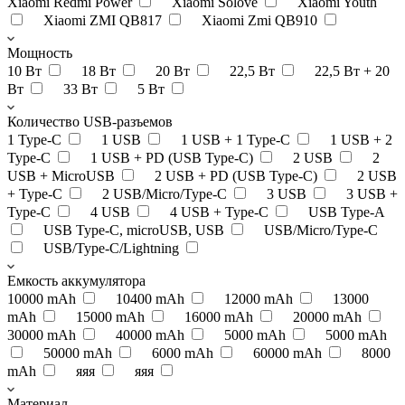
Xiaomi Redmi Power
Xiaomi Solove
Xiaomi Youth
Xiaomi ZMI QB817
Xiaomi Zmi QB910
Мощность
10 Вт
18 Вт
20 Вт
22,5 Вт
22,5 Вт + 20
Вт
33 Вт
5 Вт
Количество USB-разъемов
1 Type-C
1 USB
1 USB + 1 Type-C
1 USB + 2
Type-C
1 USB + PD (USB Type-C)
2 USB
2
USB + MicroUSB
2 USB + PD (USB Type-C)
2 USB
+ Type-C
2 USB/Micro/Type-C
3 USB
3 USB +
Type-C
4 USB
4 USB + Type-C
USB Type-A
USB Type-C, microUSB, USB
USB/Micro/Type-C
USB/Type-C/Lightning
Емкость аккумулятора
10000 mAh
10400 mAh
12000 mAh
13000
mAh
15000 mAh
16000 mAh
20000 mAh
30000 mAh
40000 mAh
5000 mAh
5000 mAh
50000 mAh
6000 mAh
60000 mAh
8000
mAh
яяя
яяя
Материал