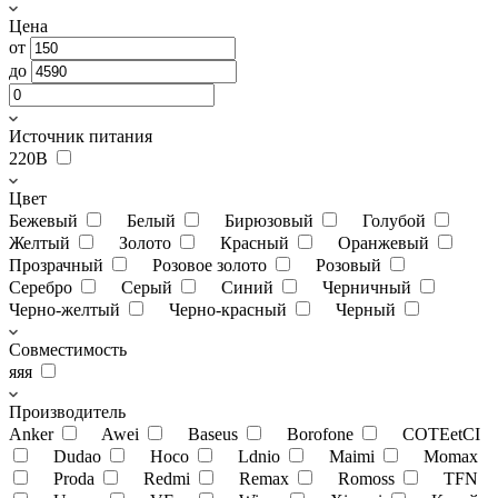
Цена
от
до
Источник питания
220В
Цвет
Бежевый
Белый
Бирюзовый
Голубой
Желтый
Золото
Красный
Оранжевый
Прозрачный
Розовое золото
Розовый
Серебро
Серый
Синий
Черничный
Черно-желтый
Черно-красный
Черный
Совместимость
яяя
Производитель
Anker
Awei
Baseus
Borofone
COTEetCI
Dudao
Hoco
Ldnio
Maimi
Momax
Proda
Redmi
Remax
Romoss
TFN