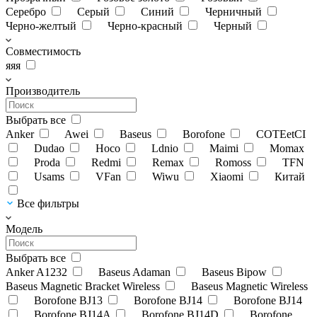
Серебро
Серый
Синий
Черничный
Черно-желтый
Черно-красный
Черный
Совместимость
яяя
Производитель
Выбрать все
Anker
Awei
Baseus
Borofone
COTEetCI
Dudao
Hoco
Ldnio
Maimi
Momax
Proda
Redmi
Remax
Romoss
TFN
Usams
VFan
Wiwu
Xiaomi
Китай
Все фильтры
Модель
Выбрать все
Anker A1232
Baseus Adaman
Baseus Bipow
Baseus Magnetic Bracket Wireless
Baseus Magnetic Wireless
Borofone BJ13
Borofone BJ14
Borofone BJ14
Borofone BJ14A
Borofone BJ14D
Borofone