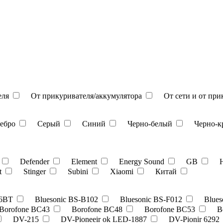
еля
От прикуривателя/аккумулятора
От сети и от пр
ребро
Серый
Синий
Черно-белый
Черно-
Defender
Element
Energy Sound
GB
t
Stinger
Subini
Xiaomi
Китай
36BT
Bluesonic BS-B102
Bluesonic BS-F012
Blues
Borofone BC43
Borofone BC48
Borofone BC53
B
DV-215
DV-Pioneeir ok LED-1887
DV-Pionir 6292