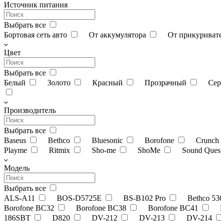
Источник питания
Выбрать все
Бортовая сеть авто
От аккумулятора
От прикуриват
Цвет
Выбрать все
Белый
Золото
Красный
Прозрачный
Се
Производитель
Выбрать все
Baseus
Bethco
Bluesonic
Borofone
Crunch
Playme
Ritmix
Sho-me
ShoMe
Sound Ques
Модель
Выбрать все
ALS-A11
BOS-D5725E
BS-B102 Pro
Bethco 5
Borofone BC32
Borofone BC38
Borofone BC41
186SBT
D820
DV-212
DV-213
DV-214