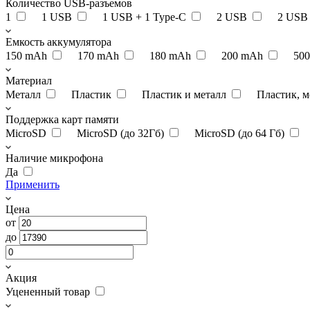
Количество USB-разъемов
1
1 USB
1 USB + 1 Type-C
2 USB
2 USB
Емкость аккумулятора
150 mAh
170 mAh
180 mAh
200 mAh
50
Материал
Металл
Пластик
Пластик и металл
Пластик, м
Поддержка карт памяти
MicroSD
MicroSD (до 32Гб)
MicroSD (до 64 Гб)
Наличие микрофона
Да
Применить
Цена
от
до
Акция
Уцененный товар