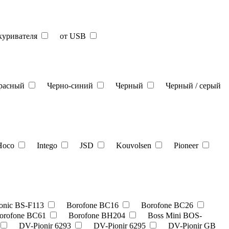
икуривателя
от USB
красный
Черно-синий
Черный
Черный / серый
Hoco
Intego
JSD
Kouvolsen
Pioneer
onic BS-F113
Borofone BC16
Borofone BC26
orofone BC61
Borofone BH204
Boss Mini BOS-
DV-Pionir 6293
DV-Pionir 6295
DV-Pionir GB