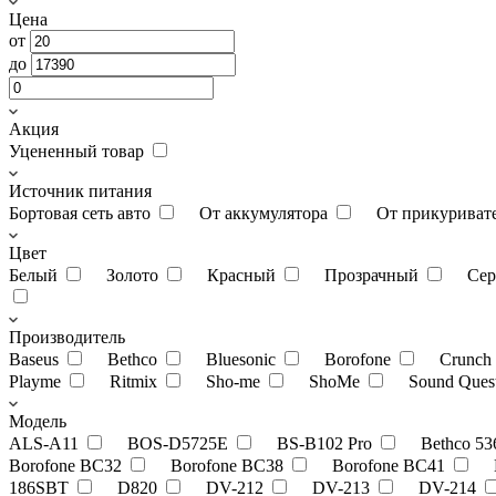
Цена
от
до
Акция
Уцененный товар
Источник питания
Бортовая сеть авто
От аккумулятора
От прикуриват
Цвет
Белый
Золото
Красный
Прозрачный
Се
Производитель
Baseus
Bethco
Bluesonic
Borofone
Crunch
Playme
Ritmix
Sho-me
ShoMe
Sound Ques
Модель
ALS-A11
BOS-D5725E
BS-B102 Pro
Bethco 5
Borofone BC32
Borofone BC38
Borofone BC41
186SBT
D820
DV-212
DV-213
DV-214