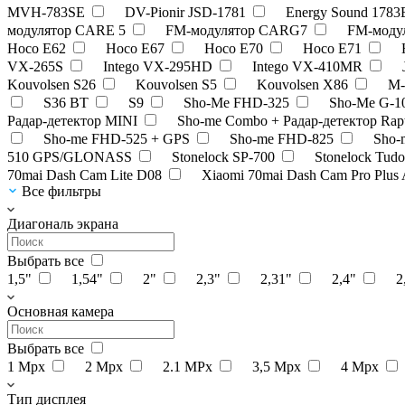
MVH-783SE
DV-Pionir JSD-1781
Energy Sound 178
модулятор CARE 5
FM-модулятор CARG7
FM-моду
Hoco E62
Hoco E67
Hoco E70
Hoco E71
VX-265S
Intego VX-295HD
Intego VX-410MR
Kouvolsen S26
Kouvolsen S5
Kouvolsen X86
M-
S36 BT
S9
Sho-Me FHD-325
Sho-Me G-
Радар-детектор MINI
Sho-me Combo + Радар-детектор Rap
Sho-me FHD-525 + GPS
Sho-me FHD-825
Sho-
510 GPS/GLONASS
Stonelock SP-700
Stonelock Tud
70mai Dash Cam Lite D08
Xiaomi 70mai Dash Cam Pro Plus
Все фильтры
Диагональ экрана
Выбрать все
1,5"
1,54"
2"
2,3"
2,31"
2,4"
2
Основная камера
Выбрать все
1 Мрх
2 Мрх
2.1 MPx
3,5 Mpx
4 Mpx
Тип дисплея