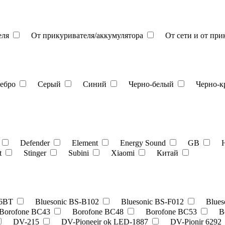
еля
От прикуривателя/аккумулятора
От сети и от пр
ребро
Серый
Синий
Черно-белый
Черно-
Defender
Element
Energy Sound
GB
t
Stinger
Subini
Xiaomi
Китай
36BT
Bluesonic BS-B102
Bluesonic BS-F012
Blues
Borofone BC43
Borofone BC48
Borofone BC53
B
DV-215
DV-Pioneeir ok LED-1887
DV-Pionir 6292