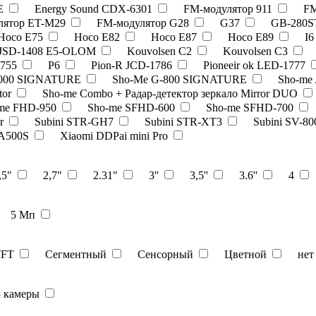
3E
Energy Sound CDX-6301
FM-модулятор 911
FM
лятор ET-M29
FM-модулятор G28
G37
GB-280
Hoco E75
Hoco E82
Hoco E87
Hoco E89
I
JSD-1408 E5-OLOM
Kouvolsen C2
Kouvolsen C3
755
P6
Pion-R JCD-1786
Pioneeir ok LED-1777
1000 SIGNATURE
Sho-Me G-800 SIGNATURE
Sho-me
tor
Sho-me Combo + Радар-детектор зеркало Mirror DUO
me FHD-950
Sho-me SFHD-600
Sho-me SFHD-700
or
Subini STR-GH7
Subini STR-XT3
Subini SV-8
 A500S
Xiaomi DDPai mini Pro
,5"
2,7"
2.31"
3''
3,5''
3.6''
4
5 Мп
TFT
Сегментный
Сенсорный
Цветной
не
3 камеры