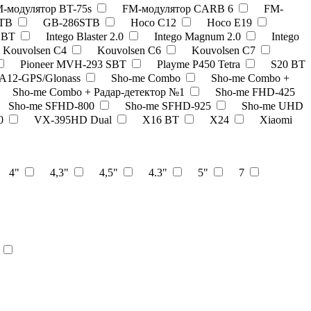
-модулятор BT-75s
FM-модулятор CARB 6
FM-
STB
GB-286STB
Hoco C12
Hoco E19
6 BT
Intego Blaster 2.0
Intego Magnum 2.0
Intego
Kouvolsen C4
Kouvolsen C6
Kouvolsen C7
Pioneer MVH-293 SBT
Playme P450 Tetra
S20 BT
 A12-GPS/Glonass
Sho-me Combo
Sho-me Combo +
Sho-me Combo + Радар-детектор №1
Sho-me FHD-425
Sho-me SFHD-800
Sho-me SFHD-925
Sho-me UHD
00
VX-395HD Dual
X16 BT
X24
Xiaomi
4"
4,3"
4,5"
4.3"
5"
7
т