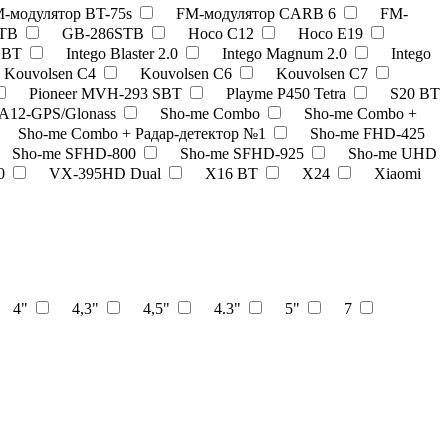
-модулятор BT-75s
FM-модулятор CARB 6
FM-
STB
GB-286STB
Hoco C12
Hoco E19
6 BT
Intego Blaster 2.0
Intego Magnum 2.0
Intego
Kouvolsen C4
Kouvolsen C6
Kouvolsen C7
Pioneer MVH-293 SBT
Playme P450 Tetra
S20 BT
 A12-GPS/Glonass
Sho-me Combo
Sho-me Combo +
Sho-me Combo + Радар-детектор №1
Sho-me FHD-425
Sho-me SFHD-800
Sho-me SFHD-925
Sho-me UHD
00
VX-395HD Dual
X16 BT
X24
Xiaomi
4"
4,3"
4,5"
4.3"
5"
7