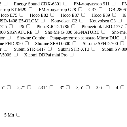
3E
Energy Sound CDX-6301
FM-модулятор 911
FM
лятор ET-M29
FM-модулятор G28
G37
GB-280
Hoco E75
Hoco E82
Hoco E87
Hoco E89
I
JSD-1408 E5-OLOM
Kouvolsen C2
Kouvolsen C3
755
P6
Pion-R JCD-1786
Pioneeir ok LED-1777
1000 SIGNATURE
Sho-Me G-800 SIGNATURE
Sho-me
tor
Sho-me Combo + Радар-детектор зеркало Mirror DUO
me FHD-950
Sho-me SFHD-600
Sho-me SFHD-700
or
Subini STR-GH7
Subini STR-XT3
Subini SV-8
 A500S
Xiaomi DDPai mini Pro
,5"
2,7"
2.31"
3''
3,5''
3.6''
4
5 Мп