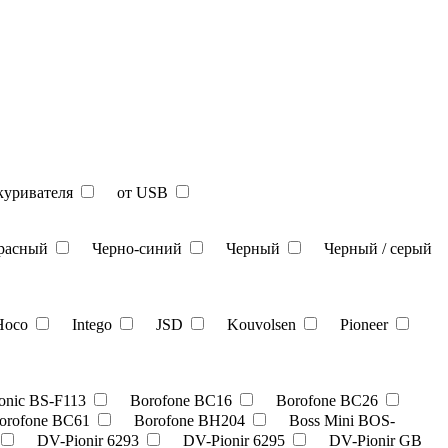
икуривателя
от USB
красный
Черно-синий
Черный
Черный / серый
Hoco
Intego
JSD
Kouvolsen
Pioneer
onic BS-F113
Borofone BC16
Borofone BC26
orofone BC61
Borofone BH204
Boss Mini BOS-
DV-Pionir 6293
DV-Pionir 6295
DV-Pionir GB