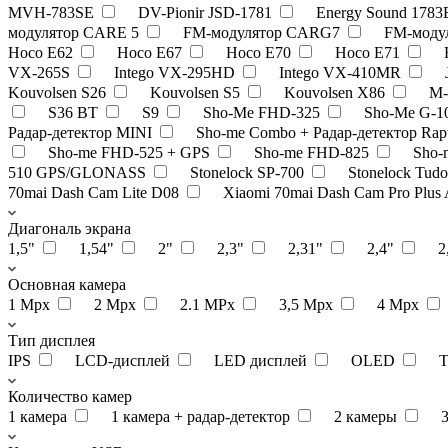
MVH-783SE
DV-Pionir JSD-1781
Energy Sound 178
модулятор CARE 5
FM-модулятор CARG7
FM-моду
Hoco E62
Hoco E67
Hoco E70
Hoco E71
VX-265S
Intego VX-295HD
Intego VX-410MR
Kouvolsen S26
Kouvolsen S5
Kouvolsen X86
M-
S36 BT
S9
Sho-Me FHD-325
Sho-Me G-
Радар-детектор MINI
Sho-me Combo + Радар-детектор Rap
Sho-me FHD-525 + GPS
Sho-me FHD-825
Sho-
510 GPS/GLONASS
Stonelock SP-700
Stonelock Tud
70mai Dash Cam Lite D08
Xiaomi 70mai Dash Cam Pro Plus
Диагональ экрана
1,5"
1,54"
2"
2,3"
2,31"
2,4"
2
Основная камера
1 Мрх
2 Мрх
2.1 MPx
3,5 Mpx
4 Mpx
Тип дисплея
IPS
LCD-дисплей
LED дисплей
OLED
Количество камер
1 камера
1 камера + радар-детектор
2 камеры