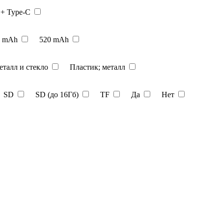
 + Type-C
0 mAh
520 mAh
еталл и стекло
Пластик; металл
SD
SD (до 16Гб)
TF
Да
Нет