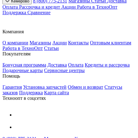
8 (800) 775-2131
Магазины
Статьи
Доставка
Кемерово
Оплата
Рассрочка и кредит
Акции
Работа в ТехноОпт
Поддержка
Сравнение
Компания
О компании
Магазины
Акции
Контакты
Оптовым клиентам
Работа в ТехноОпт
Статьи
Покупателям
Бонусная программа
Доставка
Оплата
Кредиты и рассрочка
Подарочные карты
Сервисные центры
Помощь
Гарантия
Установка запчастей
Обмен и возврат
Статусы
заказов
Поддержка
Карта сайта
Техноопт в соцсетях