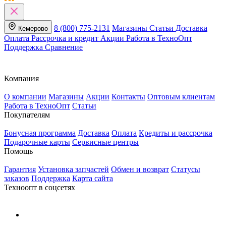
8 (800) 775-2131
Магазины
Статьи
Доставка
Кемерово
Оплата
Рассрочка и кредит
Акции
Работа в ТехноОпт
Поддержка
Сравнение
Компания
О компании
Магазины
Акции
Контакты
Оптовым клиентам
Работа в ТехноОпт
Статьи
Покупателям
Бонусная программа
Доставка
Оплата
Кредиты и рассрочка
Подарочные карты
Сервисные центры
Помощь
Гарантия
Установка запчастей
Обмен и возврат
Статусы
заказов
Поддержка
Карта сайта
Техноопт в соцсетях