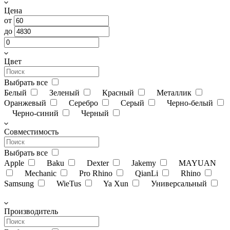
Цена
от
до
Цвет
Выбрать все
Белый
Зеленый
Красный
Металлик
Оранжевый
Серебро
Серый
Черно-белый
Черно-синий
Черный
Совместимость
Выбрать все
Apple
Baku
Dexter
Jakemy
MAYUAN
Mechanic
Pro Rhino
QianLi
Rhino
Samsung
WieTus
Ya Xun
Универсальный
Производитель