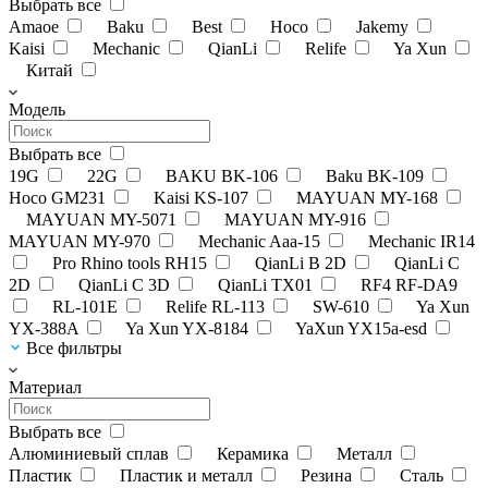
Выбрать все
Amaoe
Baku
Best
Hoco
Jakemy
Kaisi
Mechanic
QianLi
Relife
Ya Xun
Китай
Модель
Выбрать все
19G
22G
BAKU BK-106
Baku BK-109
Hoco GM231
Kaisi KS-107
MAYUAN MY-168
MAYUAN MY-5071
MAYUAN MY-916
MAYUAN MY-970
Mechanic Aaa-15
Mechanic IR14
Pro Rhino tools RH15
QianLi B 2D
QianLi C
2D
QianLi C 3D
QianLi TX01
RF4 RF-DA9
RL-101E
Relife RL-113
SW-610
Ya Xun
YX-388A
Ya Xun YX-8184
YaXun YX15a-esd
Все фильтры
Материал
Выбрать все
Алюминиевый сплав
Керамика
Металл
Пластик
Пластик и металл
Резина
Сталь