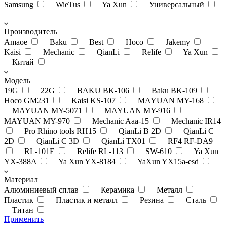
Samsung
WieTus
Ya Xun
Универсальный
Производитель
Amaoe
Baku
Best
Hoco
Jakemy
Kaisi
Mechanic
QianLi
Relife
Ya Xun
Китай
Модель
19G
22G
BAKU BK-106
Baku BK-109
Hoco GM231
Kaisi KS-107
MAYUAN MY-168
MAYUAN MY-5071
MAYUAN MY-916
MAYUAN MY-970
Mechanic Aaa-15
Mechanic IR14
Pro Rhino tools RH15
QianLi B 2D
QianLi C
2D
QianLi C 3D
QianLi TX01
RF4 RF-DA9
RL-101E
Relife RL-113
SW-610
Ya Xun
YX-388A
Ya Xun YX-8184
YaXun YX15a-esd
Материал
Алюминиевый сплав
Керамика
Металл
Пластик
Пластик и металл
Резина
Сталь
Титан
Применить