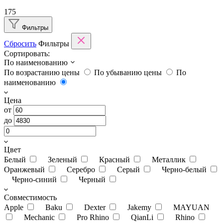
175
Фильтры
Сбросить
Фильтры
Сортировать:
По наименованию
По возрастанию цены
По убыванию цены
По
наименованию
Цена
от
до
Цвет
Белый
Зеленый
Красный
Металлик
Оранжевый
Серебро
Серый
Черно-белый
Черно-синий
Черный
Совместимость
Apple
Baku
Dexter
Jakemy
MAYUAN
Mechanic
Pro Rhino
QianLi
Rhino