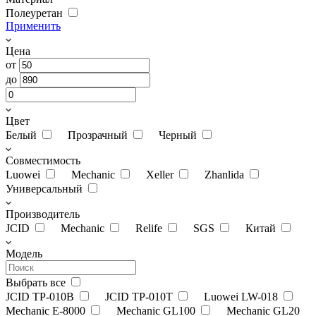
Полеуретан
Применить
Цена
от
до
Цвет
Белый
Прозрачный
Черный
Совместимость
Luowei
Mechanic
Xeller
Zhanlida
Универсальный
Производитель
JCID
Mechanic
Relife
SGS
Китай
Модель
Выбрать все
JCID TP-010B
JCID TP-010T
Luowei LW-018
Mechanic E-8000
Mechanic GL100
Mechanic GL20