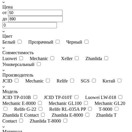
Цена
от
до
Цвет
Белый
Прозрачный
Черный
Совместимость
Luowei
Mechanic
Xeller
Zhanlida
Универсальный
Производитель
JCID
Mechanic
Relife
SGS
Китай
Модель
JCID TP-010B
JCID TP-010T
Luowei LW-018
Mechanic E-8000
Mechanic GL100
Mechanic GL20
Relife G-22
Relife RL-035A PP
T-9000
Zhanlida E Contact
Zhanlida E-8000
Zhanlida T
Contact
Zhanlida T-8000
Материал