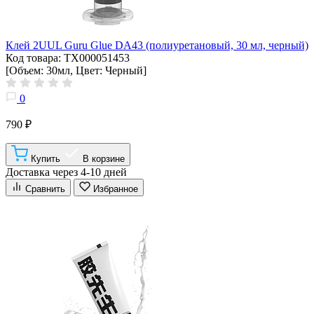
Клей 2UUL Guru Glue DA43 (полиуретановый, 30 мл, черный)
Код товара: ТХ000051453
[Объем: 30мл, Цвет: Черный]
0
790 ₽
Купить
В корзине
Доставка через 4-10 дней
Сравнить
Избранное