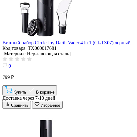
Винный набор Circle Joy Darth Vader 4 in 1 (CJ-TZ07) черный
Код товара: ТХ000017681
[Материал: Нержавеющая сталь]
0
799 ₽
Купить
В корзине
Доставка через 7-10 дней
Сравнить
Избранное