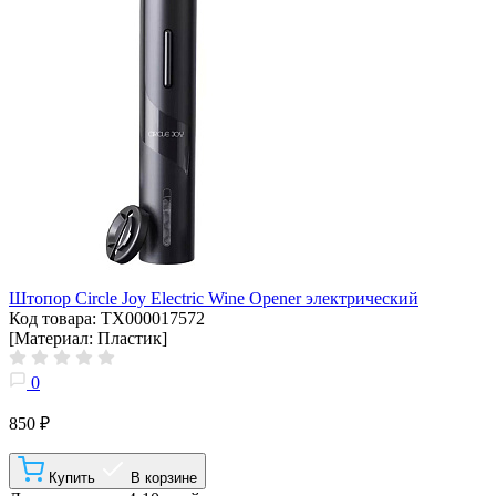
Штопор Circle Joy Electric Wine Opener электрический
Код товара: ТХ000017572
[Материал: Пластик]
0
850 ₽
Купить
В корзине