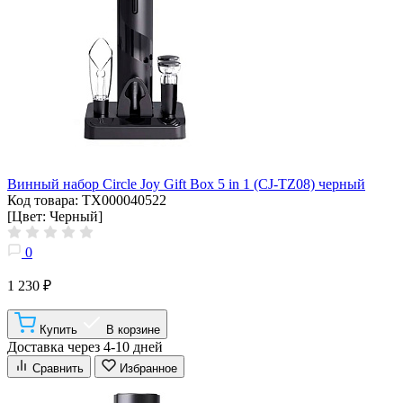
Винный набор Circle Joy Gift Box 5 in 1 (CJ-TZ08) черный
Код товара: ТХ000040522
[Цвет: Черный]
0
1 230 ₽
Купить
В корзине
Доставка через 4-10 дней
Сравнить
Избранное