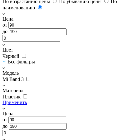
По возрастанию цены
По убыванию цены
По
наименованию
Цена
от
до
Цвет
Черный
Все фильтры
Модель
Mi Band 3
Материал
Пластик
Применить
Цена
от
до