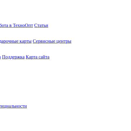
бота в ТехноОпт
Статьи
дарочные карты
Сервисные центры
в
Поддержка
Карта сайта
енциальности