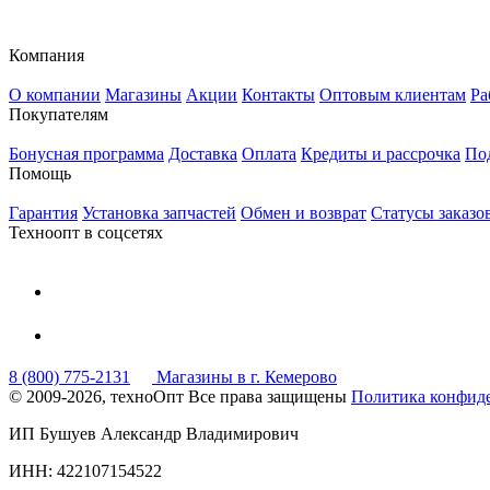
Компания
О компании
Магазины
Акции
Контакты
Оптовым клиентам
Ра
Покупателям
Бонусная программа
Доставка
Оплата
Кредиты и рассрочка
По
Помощь
Гарантия
Установка запчастей
Обмен и возврат
Статусы заказо
Техноопт в соцсетях
8 (800) 775-2131
Магазины в г. Кемерово
© 2009-2026, техноОпт
Все права защищены
Политика конфид
ИП Бушуев Александр Владимирович
ИНН: 422107154522