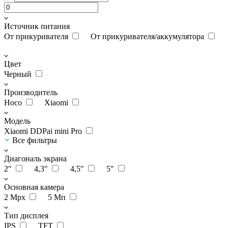
Источник питания
От прикуривателя
От прикуривателя/аккумулятора
Цвет
Черный
Производитель
Hoco
Xiaomi
Модель
Xiaomi DDPai mini Pro
Все фильтры
Диагональ экрана
2"
4,3"
4,5"
5"
Основная камера
2 Мрх
5 Мп
Тип дисплея
IPS
TFT