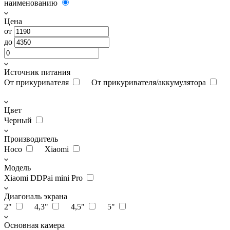
наименованию
Цена
от
до
Источник питания
От прикуривателя
От прикуривателя/аккумулятора
Цвет
Черный
Производитель
Hoco
Xiaomi
Модель
Xiaomi DDPai mini Pro
Диагональ экрана
2"
4,3"
4,5"
5"
Основная камера