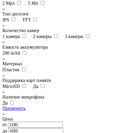
2 Мрх
5 Мп
Тип дисплея
IPS
TFT
Количество камер
1 камера
2 камеры
3 камеры
Емкость аккумулятора
200 mAh
Материал
Пластик
Поддержка карт памяти
MicroSD
Да
Наличие микрофона
Да
Применить
Цена
от
до