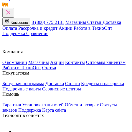
8 (800) 775-2131
Магазины
Статьи
Доставка
Кемерово
Оплата
Рассрочка и кредит
Акции
Работа в ТехноОпт
Поддержка
Сравнение
Компания
О компании
Магазины
Акции
Контакты
Оптовым клиентам
Работа в ТехноОпт
Статьи
Покупателям
Бонусная программа
Доставка
Оплата
Кредиты и рассрочка
Подарочные карты
Сервисные центры
Помощь
Гарантия
Установка запчастей
Обмен и возврат
Статусы
заказов
Поддержка
Карта сайта
Техноопт в соцсетях