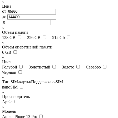
Цена
от
до
Объем памяти
128 GB
256 GB
512 Gb
Объем оперативной памяти
6 GB
Цвет
Голубой
Золотистый
Золото
Серебро
Черный
Тип SIM-карты/Поддержка e-SIM
nanoSIM
Производитель
Apple
Модель
Apple iPhone 13 Pro