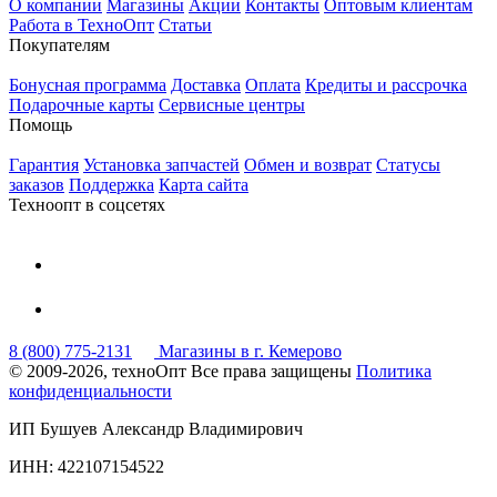
О компании
Магазины
Акции
Контакты
Оптовым клиентам
Работа в ТехноОпт
Статьи
Покупателям
Бонусная программа
Доставка
Оплата
Кредиты и рассрочка
Подарочные карты
Сервисные центры
Помощь
Гарантия
Установка запчастей
Обмен и возврат
Статусы
заказов
Поддержка
Карта сайта
Техноопт в соцсетях
8 (800) 775-2131
Магазины в г. Кемерово
© 2009-2026, техноОпт
Все права защищены
Политика
конфиденциальности
ИП Бушуев Александр Владимирович
ИНН: 422107154522