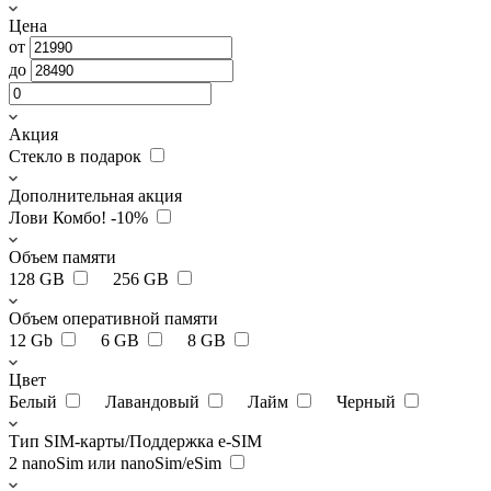
Цена
от
до
Акция
Стекло в подарок
Дополнительная акция
Лови Комбо! -10%
Объем памяти
128 GB
256 GB
Объем оперативной памяти
12 Gb
6 GB
8 GB
Цвет
Белый
Лавандовый
Лайм
Черный
Тип SIM-карты/Поддержка e-SIM
2 nanoSim или nanoSim/eSim