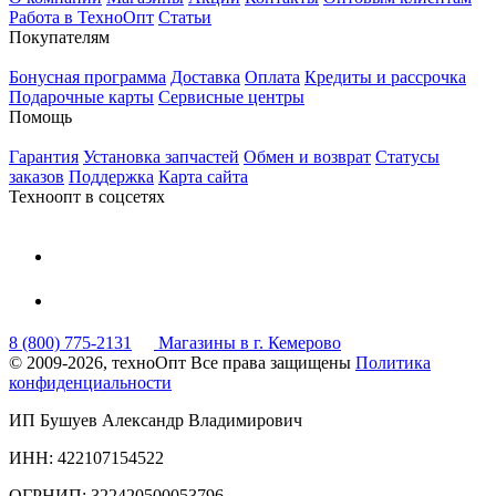
Работа в ТехноОпт
Статьи
Покупателям
Бонусная программа
Доставка
Оплата
Кредиты и рассрочка
Подарочные карты
Сервисные центры
Помощь
Гарантия
Установка запчастей
Обмен и возврат
Статусы
заказов
Поддержка
Карта сайта
Техноопт в соцсетях
8 (800) 775-2131
Магазины в г. Кемерово
© 2009-2026, техноОпт
Все права защищены
Политика
конфиденциальности
ИП Бушуев Александр Владимирович
ИНН: 422107154522
ОГРНИП: 322420500053796