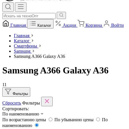
Главная
Акции
Корзина
Войти
Каталог
Главная
Каталог
Смартфоны
Samsung
Samsung A366 Galaxy A36
Samsung A366 Galaxy A36
11
Фильтры
Сбросить
Фильтры
Сортировать:
По наименованию
По возрастанию цены
По убыванию цены
По
наименованию