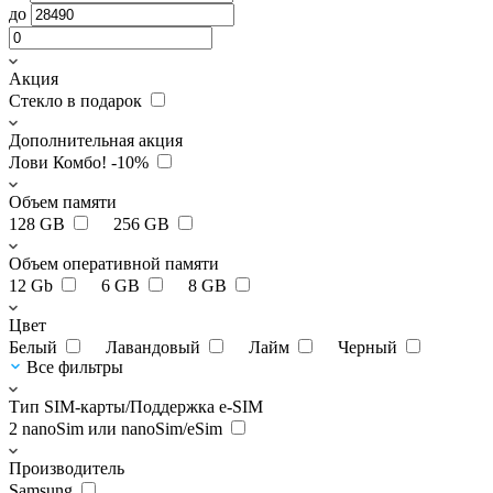
до
Акция
Стекло в подарок
Дополнительная акция
Лови Комбо! -10%
Объем памяти
128 GB
256 GB
Объем оперативной памяти
12 Gb
6 GB
8 GB
Цвет
Белый
Лавандовый
Лайм
Черный
Все фильтры
Тип SIM-карты/Поддержка e-SIM
2 nanoSim или nanoSim/eSim
Производитель
Samsung