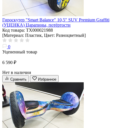
Гироскутер "Smart Balance" 10,5" SUV Premium Graffiti
(УЦЕНКА) Царапины, потёртости
Код товара: ТХ000021988
[Материал: Пластик, Цвет: Разноцветный]
0
Уцененный товар
6 590 ₽
Нет в наличии
Сравнить
Избранное