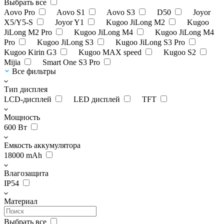
Выбрать все
Aovo Pro
Aovo S1
Aovo S3
D50
Joyor
X5/Y5-S
Joyor Y1
Kugoo JiLong M2
Kugoo
JiLong M2 Pro
Kugoo JiLong M4
Kugoo JiLong M4
Pro
Kugoo JiLong S3
Kugoo JiLong S3 Pro
Kugoo Kirin G3
Kugoo MAX speed
Kugoo S2
Mijia
Smart One S3 Pro
Все фильтры
Тип дисплея
LCD-дисплей
LED дисплей
TFT
Мощность
600 Вт
Емкость аккумулятора
18000 mAh
Влагозащита
IP54
Материал
Выбрать все