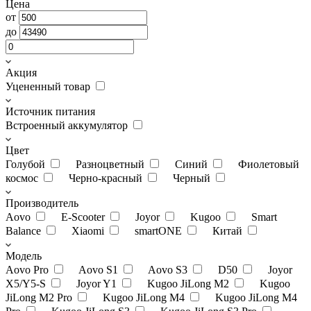
Цена
от
до
Акция
Уцененный товар
Источник питания
Встроенный аккумулятор
Цвет
Голубой
Разноцветный
Синий
Фиолетовый
космос
Черно-красный
Черный
Производитель
Aovo
E-Scooter
Joyor
Kugoo
Smart
Balance
Xiaomi
smartONE
Китай
Модель
Aovo Pro
Aovo S1
Aovo S3
D50
Joyor
X5/Y5-S
Joyor Y1
Kugoo JiLong M2
Kugoo
JiLong M2 Pro
Kugoo JiLong M4
Kugoo JiLong M4