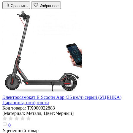
Сравнить
Избранное
Электросамокат E-Scooter App (35 км/ч) серый (УЦЕНКА)
Царапины, потёртости
Код товара: ТХ000022883
[Материал: Металл, Цвет: Черный]
0
Уцененный товар