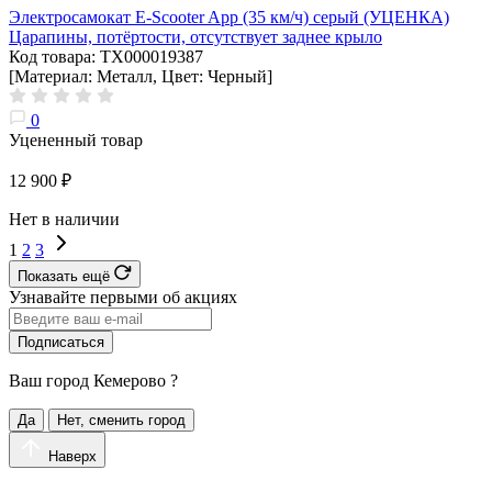
Электросамокат E-Scooter App (35 км/ч) серый (УЦЕНКА)
Царапины, потёртости, отсутствует заднее крыло
Код товара: ТХ000019387
[Материал: Металл, Цвет: Черный]
0
Уцененный товар
12 900 ₽
Нет в наличии
1
2
3
Показать ещё
Узнавайте первыми об акциях
Подписаться
Ваш город
Кемерово
?
Да
Нет, сменить город
Наверх