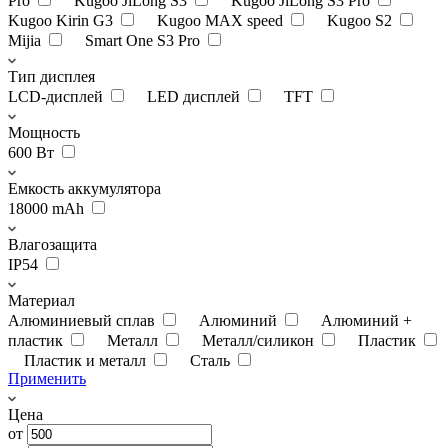
Pro
Kugoo JiLong S3
Kugoo JiLong S3 Pro
Kugoo Kirin G3
Kugoo MAX speed
Kugoo S2
Mijia
Smart One S3 Pro
Тип дисплея
LCD-дисплей
LED дисплей
TFT
Мощность
600 Вт
Емкость аккумулятора
18000 mAh
Влагозащита
IP54
Материал
Алюминиевый сплав
Алюминий
Алюминий +
пластик
Металл
Металл/силикон
Пластик
Пластик и металл
Сталь
Применить
Цена
от