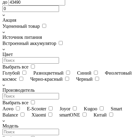
до
Акция
Уцененный товар
Источник питания
Встроенный аккумулятор
Цвет
Выбрать все
Голубой
Разноцветный
Синий
Фиолетовый
космос
Черно-красный
Черный
Производитель
Выбрать все
Aovo
E-Scooter
Joyor
Kugoo
Smart
Balance
Xiaomi
smartONE
Китай
Модель