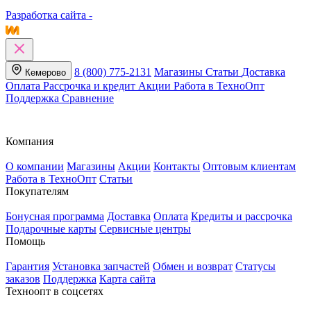
Разработка сайта -
8 (800) 775-2131
Магазины
Статьи
Доставка
Кемерово
Оплата
Рассрочка и кредит
Акции
Работа в ТехноОпт
Поддержка
Сравнение
Компания
О компании
Магазины
Акции
Контакты
Оптовым клиентам
Работа в ТехноОпт
Статьи
Покупателям
Бонусная программа
Доставка
Оплата
Кредиты и рассрочка
Подарочные карты
Сервисные центры
Помощь
Гарантия
Установка запчастей
Обмен и возврат
Статусы
заказов
Поддержка
Карта сайта
Техноопт в соцсетях