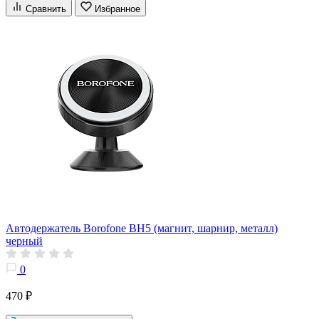
Сравнить
Избранное
Автодержатель Borofone BH5 (магнит, шарнир, металл)
черный
0
470 ₽