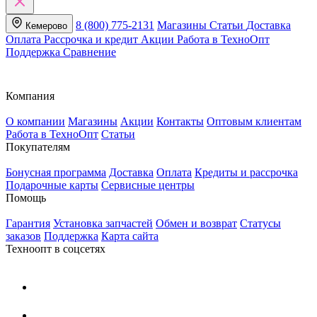
8 (800) 775-2131
Магазины
Статьи
Доставка
Кемерово
Оплата
Рассрочка и кредит
Акции
Работа в ТехноОпт
Поддержка
Сравнение
Компания
О компании
Магазины
Акции
Контакты
Оптовым клиентам
Работа в ТехноОпт
Статьи
Покупателям
Бонусная программа
Доставка
Оплата
Кредиты и рассрочка
Подарочные карты
Сервисные центры
Помощь
Гарантия
Установка запчастей
Обмен и возврат
Статусы
заказов
Поддержка
Карта сайта
Техноопт в соцсетях