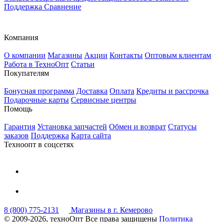
Поддержка
Сравнение
Компания
О компании
Магазины
Акции
Контакты
Оптовым клиентам
Работа в ТехноОпт
Статьи
Покупателям
Бонусная программа
Доставка
Оплата
Кредиты и рассрочка
Подарочные карты
Сервисные центры
Помощь
Гарантия
Установка запчастей
Обмен и возврат
Статусы
заказов
Поддержка
Карта сайта
Техноопт в соцсетях
8 (800) 775-2131
Магазины в г. Кемерово
© 2009-2026, техноОпт
Все права защищены
Политика