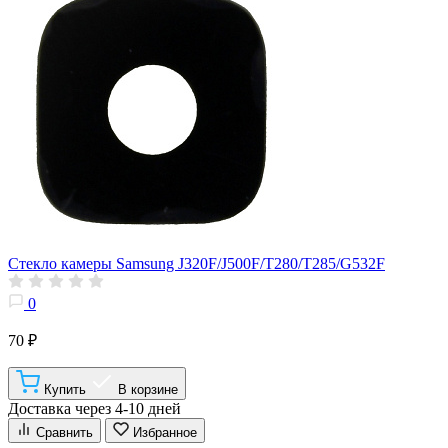
Стекло камеры Samsung J320F/J500F/T280/T285/G532F
0
70 ₽
Купить
В корзине
Доставка через 4-10 дней
Сравнить
Избранное