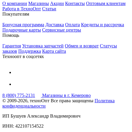
О компании
Магазины
Акции
Контакты
Оптовым клиентам
Работа в ТехноОпт
Статьи
Покупателям
Бонусная программа
Доставка
Оплата
Кредиты и рассрочка
Подарочные карты
Сервисные центры
Помощь
Гарантия
Установка запчастей
Обмен и возврат
Статусы
заказов
Поддержка
Карта сайта
Техноопт в соцсетях
8 (800) 775-2131
Магазины в г. Кемерово
© 2009-2026, техноОпт
Все права защищены
Политика
конфиденциальности
ИП Бушуев Александр Владимирович
ИНН: 422107154522