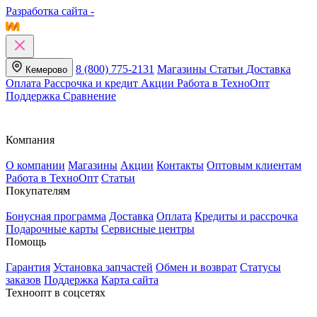
Разработка сайта -
8 (800) 775-2131
Магазины
Статьи
Доставка
Кемерово
Оплата
Рассрочка и кредит
Акции
Работа в ТехноОпт
Поддержка
Сравнение
Компания
О компании
Магазины
Акции
Контакты
Оптовым клиентам
Работа в ТехноОпт
Статьи
Покупателям
Бонусная программа
Доставка
Оплата
Кредиты и рассрочка
Подарочные карты
Сервисные центры
Помощь
Гарантия
Установка запчастей
Обмен и возврат
Статусы
заказов
Поддержка
Карта сайта
Техноопт в соцсетях