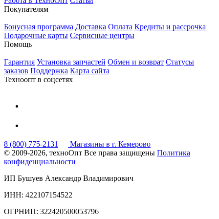
Работа в ТехноОпт
Статьи
Покупателям
Бонусная программа
Доставка
Оплата
Кредиты и рассрочка
Подарочные карты
Сервисные центры
Помощь
Гарантия
Установка запчастей
Обмен и возврат
Статусы
заказов
Поддержка
Карта сайта
Техноопт в соцсетях
8 (800) 775-2131
Магазины в г. Кемерово
© 2009-2026, техноОпт
Все права защищены
Политика
конфиденциальности
ИП Бушуев Александр Владимирович
ИНН: 422107154522
ОГРНИП: 322420500053796