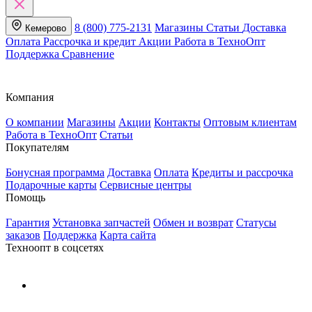
8 (800) 775-2131
Магазины
Статьи
Доставка
Кемерово
Оплата
Рассрочка и кредит
Акции
Работа в ТехноОпт
Поддержка
Сравнение
Компания
О компании
Магазины
Акции
Контакты
Оптовым клиентам
Работа в ТехноОпт
Статьи
Покупателям
Бонусная программа
Доставка
Оплата
Кредиты и рассрочка
Подарочные карты
Сервисные центры
Помощь
Гарантия
Установка запчастей
Обмен и возврат
Статусы
заказов
Поддержка
Карта сайта
Техноопт в соцсетях