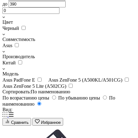
до
Цвет
Черный
Совместимость
Asus
Производитель
Китай
Модель
Asus PadFone E
Asus ZenFone 5 (A500KL/A501CG)
Asus ZenFone 5 Lite (A502CG)
Сортировать:
По наименованию
По возрастанию цены
По убыванию цены
По
наименованию
Вид:
Сравнить
Избранное