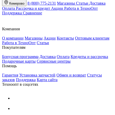
8 (800) 775-2131
Магазины
Статьи
Доставка
Кемерово
Оплата
Рассрочка и кредит
Акции
Работа в ТехноОпт
Поддержка
Сравнение
Компания
О компании
Магазины
Акции
Контакты
Оптовым клиентам
Работа в ТехноОпт
Статьи
Покупателям
Бонусная программа
Доставка
Оплата
Кредиты и рассрочка
Подарочные карты
Сервисные центры
Помощь
Гарантия
Установка запчастей
Обмен и возврат
Статусы
заказов
Поддержка
Карта сайта
Техноопт в соцсетях